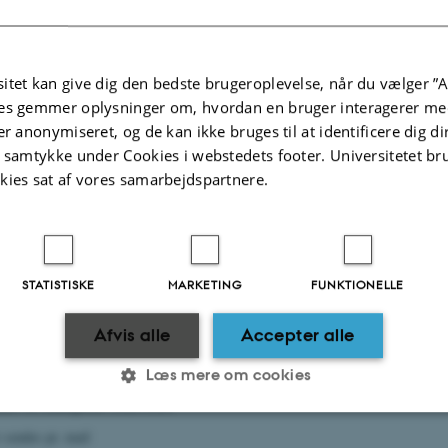
m
rejseansøgninger
her.
g af øvrige rejsemidler (eksterne links)
itet kan give dig den bedste brugeroplevelse, når du vælger ”A
es gemmer oplysninger om, hvordan en bruger interagerer med
e udtømmende.
er anonymiseret, og de kan ikke bruges til at identificere dig d
t samtykke under Cookies i webstedets footer. Universitetet br
tipendier til ansatte
kies sat af vores samarbejdspartnere.
phold (kræver ikke aftale)
ng (kræver aftale - men måske "bare" en studenterudvekslingsaftale)
e gæster fra EU-lande har adgang til Erasmus-stipendier via hjemuniversitet
sitetets regler)
STATISTISKE
MARKETING
FUNKTIONELLE
-midler til mobilitet via projektsamarbejde
Afvis alle
Accepter alle
ration Partnerships" (tidl. "Strategiske partnerskaber")
-rejsemidler
Læs mere om cookies
ler til champions 2022-2024
 sendes pr. mail