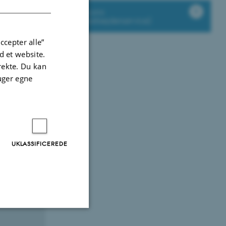
Økonomi
(Medarbejderservice)
ccepter alle”
 et website.
irekte. Du kan
uger egne
et (og
UKLASSIFICEREDE